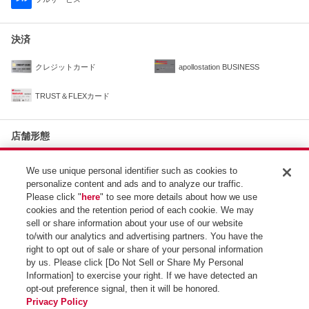
決済
クレジットカード
apollostation BUSINESS
TRUST＆FLEXカード
店舗形態
住民拠点SS
カーメンテナンス実施店
We use unique personal identifier such as cookies to
personalize content and ads and to analyze our traffic.
Please click "
here
" to see more details about how we use
取扱サービス
cookies and the retention period of each cookie. We may
sell or share information about your use of our website
オイル交換
to/with our analytics and advertising partners. You have the
right to opt out of sale or share of your personal information
by us. Please click [Do Not Sell or Share My Personal
Information] to exercise your right. If we have detected an
opt-out preference signal, then it will be honored.
SS検索トップ
Privacy Policy