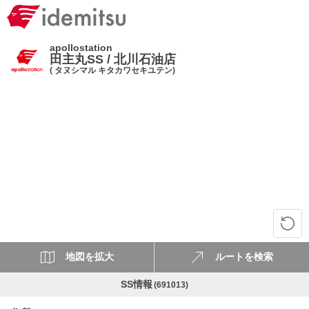
apollostation
田主丸SS / 北川石油店
( タヌシマル キタカワセキユテン)
地図を拡大
ルートを検索
SS情報
(691013)