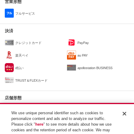
営業形態
フルサービス
決済
クレジットカード
PayPay
楽天ペイ
au PAY
d払い
apollostation BUSINESS
TRUST＆FLEXカード
店舗形態
カーメンテナンス実施店
We use unique personal identifier such as cookies to
personalize content and ads and to analyze our traffic.
Please click "
here
" to see more details about how we use
取扱サービス
cookies and the retention period of each cookie. We may