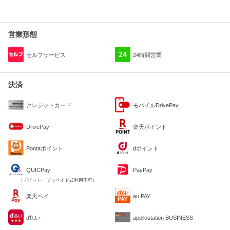
営業形態
セルフサービス
24時間営業
決済
クレジットカード
モバイルDrivePay
DrivePay
楽天ポイント
Pontaポイント
dポイント
QUICPay
PayPay
（デビット・プリペイド式利用不可）
楽天ペイ
au PAY
d払い
apollostation BUSINESS