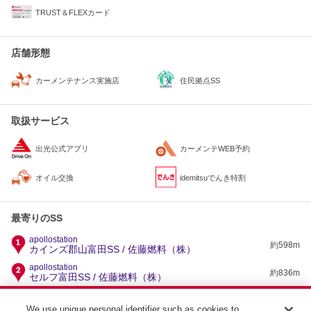
TRUST＆FLEXカード
店舗形態
住民拠点SS
カーメンテナンス実施店
取扱サービス
出光公式アプリ
カーメンテWEB予約
オイル交換
idemitsuでんき特割
最寄りのSS
apollostation
約598m
カインズ郡山富田SS / 佐藤燃料（株）
apollostation
約836m
セルフ富田SS / 佐藤燃料（株）
apollostation
約1.7km
49号郡山インターSS / （株）東日本宇佐美 東北支店
We use unique personal identifier such as cookies to