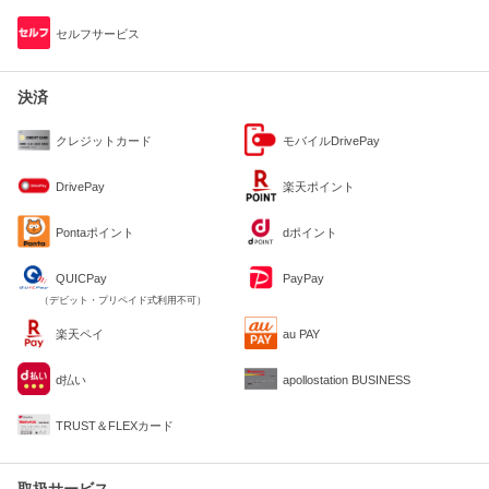
セルフサービス
決済
クレジットカード
モバイルDrivePay
DrivePay
楽天ポイント
Pontaポイント
dポイント
QUICPay
PayPay
（デビット・プリペイド式利用不可）
楽天ペイ
au PAY
d払い
apollostation BUSINESS
TRUST＆FLEXカード