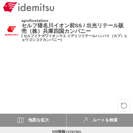
apollostation
セルフ猪名川イオン前SS / 出光リテール販
売（株）兵庫四国カンパニー
( セルフイナガワイオンマエ イデミツリテールハンバイ（カブ）ヒ
ョウゴシコクカンパニー)
地図を拡大
ルートを検索
SS情報
(378790)