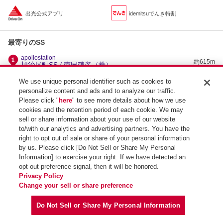
出光公式アプリ
idemitsuでんき特割
最寄りのSS
apollostation
約615m
加治屋町SS / 南国殖産（株）
apolloONE（給油無し）
We use unique personal identifier such as cookies to
約1.7km
apolloONE鹿児島中央駅 / (有)光陽石油
personalize content and ads and to analyze our traffic.
apollostation
Please click "
here
" to see more details about how we use
約1.8km
草牟田SS / 南国殖産（株）
cookies and the retention period of each cookie. We may
apollostation
sell or share information about your use of our website
約2.6km
武岡SS / 南国殖産（株）
to/with our analytics and advertising partners. You have the
right to opt out of sale or share of your personal information
by us. Please click [Do Not Sell or Share My Personal
Information] to exercise your right. If we have detected an
opt-out preference signal, then it will be honored.
SS検索トップ
Privacy Policy
Change your sell or share preference
Do Not Sell or Share My Personal Information
Copyright (C) Idemitsu Kosan Co.,Ltd. All Rights Reserved.