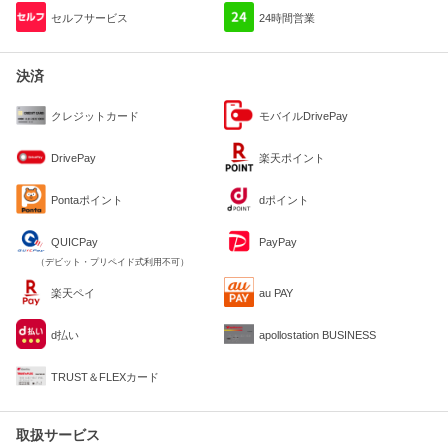
セルフサービス
24時間営業
決済
クレジットカード
モバイルDrivePay
DrivePay
楽天ポイント
Pontaポイント
dポイント
QUICPay
PayPay
（デビット・プリペイド式利用不可）
楽天ペイ
au PAY
d払い
apollostation BUSINESS
TRUST＆FLEXカード
取扱サービス