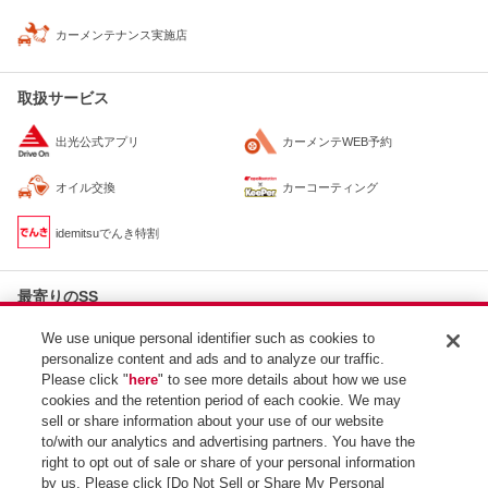
カーメンテナンス実施店
取扱サービス
出光公式アプリ
カーメンテWEB予約
オイル交換
カーコーティング
idemitsuでんき特割
最寄りのSS
apollostation
We use unique personal identifier such as cookies to
約1.2km
セルフ万呂SS / 宮本産業（株）
personalize content and ads and to analyze our traffic.
apollostation
Please click "
here
" to see more details about how we use
約1.5km
セルフ東宝文里SS / 東宝建設（株）
cookies and the retention period of each cookie. We may
apollostation
sell or share information about your use of our website
約1.7km
文里SS / （株）紀洋エナジー
to/with our analytics and advertising partners. You have the
right to opt out of sale or share of your personal information
by us. Please click [Do Not Sell or Share My Personal