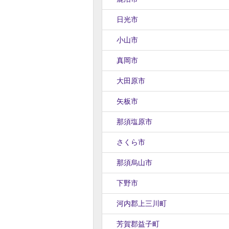
日光市
小山市
真岡市
大田原市
矢板市
那須塩原市
さくら市
那須烏山市
下野市
河内郡上三川町
芳賀郡益子町