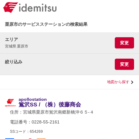
栗原市のサービスステーションの検索結果
エリア
変更
宮城県 栗原市
絞り込み
変更
地図から探す
apollostation
鴬沢SS / （株）後藤商会
住所：
宮城県栗原市鴬沢南郷新橋沖６５-４
電話番号：0228-55-2161
SSコード：654269