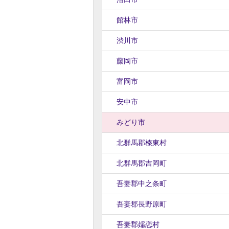
館林市
渋川市
藤岡市
富岡市
安中市
みどり市
北群馬郡榛東村
北群馬郡吉岡町
吾妻郡中之条町
吾妻郡長野原町
吾妻郡嬬恋村