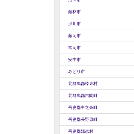
館林市
渋川市
藤岡市
富岡市
安中市
みどり市
北群馬郡榛東村
北群馬郡吉岡町
吾妻郡中之条町
吾妻郡長野原町
吾妻郡嬬恋村