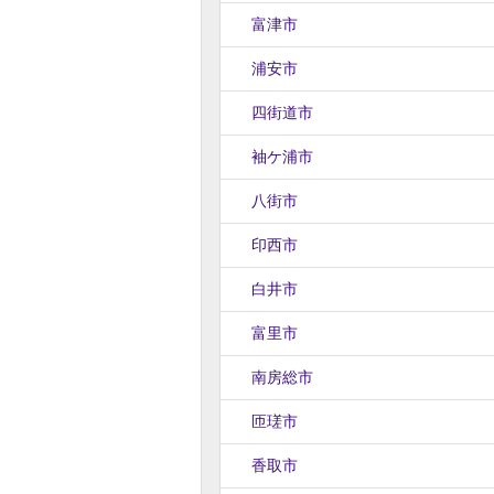
富津市
浦安市
四街道市
袖ケ浦市
八街市
印西市
白井市
富里市
南房総市
匝瑳市
香取市