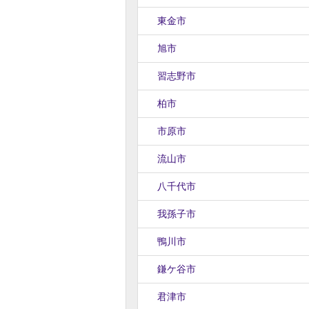
東金市
旭市
習志野市
柏市
市原市
流山市
八千代市
我孫子市
鴨川市
鎌ケ谷市
君津市