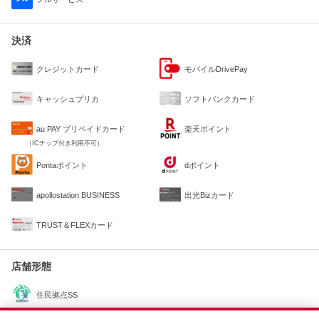
決済
クレジットカード
モバイルDrivePay
キャッシュプリカ
ソフトバンクカード
au PAY プリペイドカード
楽天ポイント
（ICチップ付き利用不可）
Pontaポイント
dポイント
apollostation BUSINESS
出光Bizカード
TRUST＆FLEXカード
店舗形態
住民拠点SS