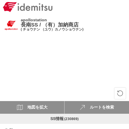
apollostation
長南SS / （有）加納商店
( チョウナン （ユウ）カノウショウテン)
地図を拡大
ルートを検索
SS情報
(230869)