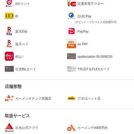
dポイント
交通系電子マネー
iD
QUICPay
（デビット・プリペイド式利用不可）
楽天Edy
PayPay
楽天ペイ
au PAY
d払い
apollostation BUSINESS
出光Bizカード
TRUST＆FLEXカード
店舗形態
カーメンテナンス実施店
アポロハット店
取扱サービス
出光公式アプリ
カーメンテWEB予約