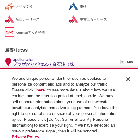
オイル交換
車検
新車カーリース
中古車カーリース
idemitsuでんき特割
最寄りのSS
apollostation
約539m
プラザかりがねSS / 泉石油（株）
apollostation
約1.9km
セルフどきどきプラザSS / 泉石油（株）
We use unique personal identifier such as cookies to
personalize content and ads and to analyze our traffic.
apollostation
約2.1km
ニュー刈谷SS / エネクスフリート（株）
Please click "
here
" to see more details about how we use
cookies and the retention period of each cookie. We may
apollostation
1号豊明インター刈谷SS / （株）西日本宇佐美 東海
約2.2km
sell or share information about your use of our website
支店
to/with our analytics and advertising partners. You have the
right to opt out of sale or share of your personal information
by us. Please click [Do Not Sell or Share My Personal
Information] to exercise your right. If we have detected an
opt-out preference signal, then it will be honored.
SS検索トップ
Privacy Policy