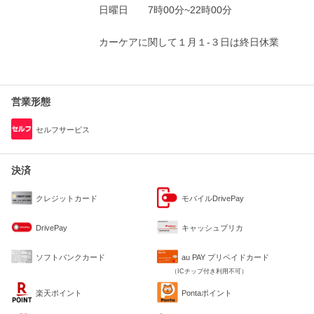
日曜日
7時00分~22時00分
カーケアに関して１月１-３日は終日休業
営業形態
セルフサービス
決済
クレジットカード
モバイルDrivePay
DrivePay
キャッシュプリカ
ソフトバンクカード
au PAY プリペイドカード
（ICチップ付き利用不可）
楽天ポイント
Pontaポイント