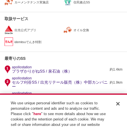
住民拠点SS
カーメンテナンス実施店
取扱サービス
出光公式アプリ
オイル交換
idemitsuでんき特割
最寄りのSS
apollostation
約1.4km
プラザかりがねSS / 泉石油（株）
apollostation
セルフ刈谷SS / 出光リテール販売（株）中部カンパニ
約1.9km
ー
apollostation
155号豊田南インターSS / （株）西日本宇佐美 東海
約2.2km
支店
We use unique personal identifier such as cookies to
personalize content and ads and to analyze our traffic.
apollostation
セルフ豊田駒場SS / 出光リテール販売（株）中部カン
約2.3km
Please click "
here
" to see more details about how we use
パニー
cookies and the retention period of each cookie. We may
apollostation
sell or share information about your use of our website
約2.8km