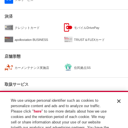
決済
クレジットカード
モバイルDrivePay
apollostation BUSINESS
TRUST＆FLEXカード
店舗形態
住民拠点SS
カーメンテナンス実施店
取扱サービス
出光公式アプリ
オイル交換
We use unique personal identifier such as cookies to
personalize content and ads and to analyze our traffic.
Please click "
here
" to see more details about how we use
最寄りのSS
cookies and the retention period of each cookie. We may
apollostation
sell or share information about your use of our website
約1.2km
鬼首SS / （株）荒雄商事
to/with our analytics and advertising partners. You have the