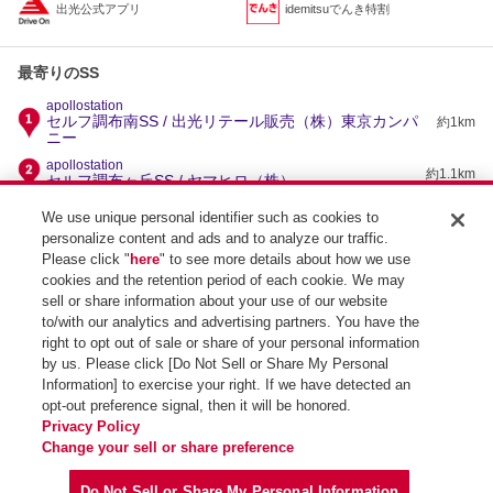
出光公式アプリ
idemitsuでんき特割
最寄りのSS
apollostation
セルフ調布南SS / 出光リテール販売（株）東京カンパ
約1km
ニー
apollostation
約1.1km
セルフ調布ヶ丘SS / ヤマヒロ（株）
apollostation
We use unique personal identifier such as cookies to
約2km
BY調布深大寺SS / ヤマヒロ（株）
personalize content and ads and to analyze our traffic.
apollostation
Please click "
here
" to see more details about how we use
約2.1km
府中東SS / （有）庭商店
cookies and the retention period of each cookie. We may
apollostation
sell or share information about your use of our website
約2.2km
アイスペース深大寺SS / 田村産業（有）
to/with our analytics and advertising partners. You have the
right to opt out of sale or share of your personal information
by us. Please click [Do Not Sell or Share My Personal
Information] to exercise your right. If we have detected an
opt-out preference signal, then it will be honored.
SS検索トップ
Privacy Policy
Change your sell or share preference
Do Not Sell or Share My Personal Information