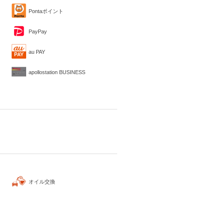
Pontaポイント
PayPay
au PAY
apollostation BUSINESS
オイル交換