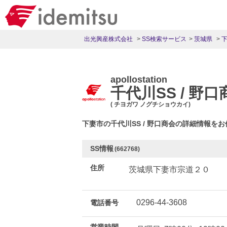
出光興産株式会社
SS検索サービス
茨城県
apollostation
千代川SS / 野口
( チヨガワ ノグチショウカイ)
下妻市の千代川SS / 野口商会の詳細情報を
SS情報
(662768)
住所
茨城県下妻市宗道２０
0296-44-3608
電話番号