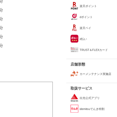
0分
楽天ポイント
0分
dポイント
0分
0分
楽天ペイ
0分
d払い
0分
TRUST＆FLEXカード
店舗形態
カーメンテナンス実施店
取扱サービス
出光公式アプリ
idemitsuでんき特割