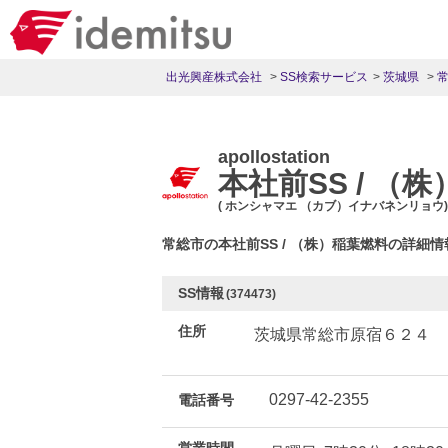
出光興産株式会社
SS検索サービス
茨城県
apollostation
本社前SS / （
( ホンシャマエ （カブ）イナバネンリョウ)
常総市の本社前SS / （株）稲葉燃料の詳細
SS情報
(374473)
住所
茨城県常総市原宿６２４
0297-42-2355
電話番号