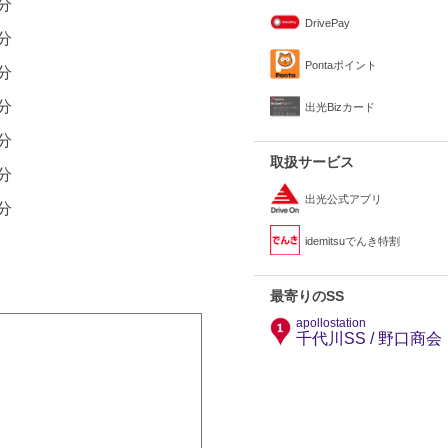
0分
DrivePay
0分
Pontaポイント
0分
0分
出光Bizカード
0分
取扱サービス
0分
出光公式アプリ
0分
idemitsuでんき特割
最寄りのSS
apollostation
千代川SS / 野口商会