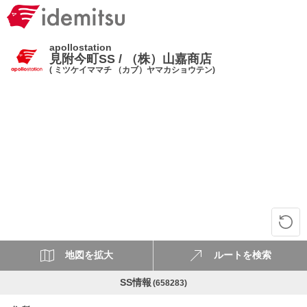
apollostation
見附今町SS / （株）山嘉商店
( ミツケイママチ （カブ）ヤマカショウテン)
地図を拡大
ルートを検索
SS情報
(658283)