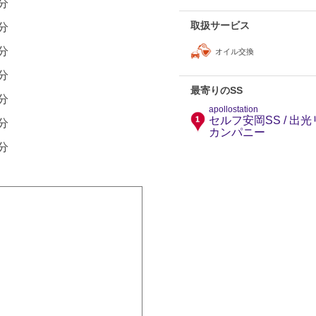
0分
取扱サービス
0分
0分
オイル交換
0分
最寄りのSS
0分
apollostation
セルフ安岡SS / 
0分
カンパニー
0分