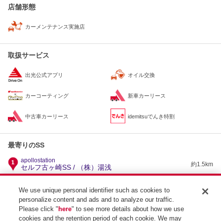
店舗形態
カーメンテナンス実施店
取扱サービス
出光公式アプリ
オイル交換
カーコーティング
新車カーリース
中古車カーリース
idemitsuでんき特割
最寄りのSS
apollostation
約1.5km
セルフ古ヶ崎SS / （株）湯浅
apollostation
プリテール松戸SS / 出光リテール販売（株）南関東カ
約1.6km
We use unique personal identifier such as cookies to
ンパニー
personalize content and ads and to analyze our traffic.
apollostation
Please click "
here
" to see more details about how we use
約2.2km
ニュー松戸SS / （株）湯浅
cookies and the retention period of each cookie. We may