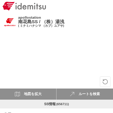
apollostation
南花島SS / （株）湯浅
( ミナミハナシマ （カブ）ユアサ)
地図を拡大
ルートを検索
SS情報
(656711)