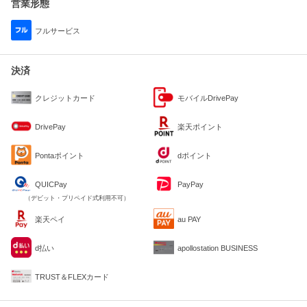
営業形態
フルサービス
決済
クレジットカード
モバイルDrivePay
DrivePay
楽天ポイント
Pontaポイント
dポイント
QUICPay
PayPay
（デビット・プリペイド式利用不可）
楽天ペイ
au PAY
d払い
apollostation BUSINESS
TRUST＆FLEXカード