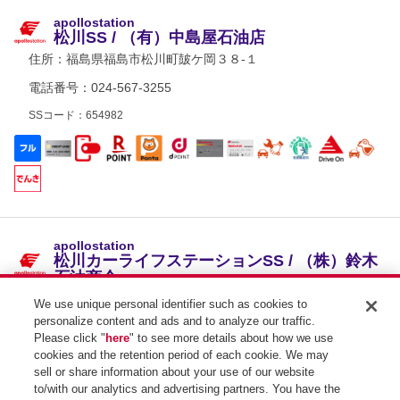
apollostation
松川SS / （有）中島屋石油店
住所：
福島県福島市松川町皷ケ岡３８-１
電話番号：024-567-3255
SSコード：654982
apollostation
松川カーライフステーションSS / （株）鈴木
石油商会
住所：
福島県福島市清水町字一本松１-１８
We use unique personal identifier such as cookies to
personalize content and ads and to analyze our traffic.
電話番号：024-549-9621
Please click "
here
" to see more details about how we use
cookies and the retention period of each cookie. We may
SSコード：122815
sell or share information about your use of our website
to/with our analytics and advertising partners. You have the