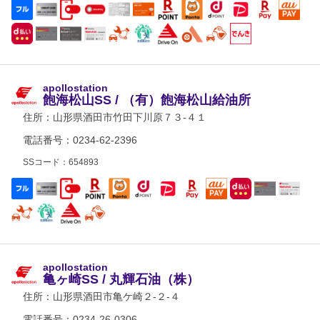
apollostation
飽海松山SS / （有）飽海松山給油所
住所：
山形県酒田市竹田下川原７３-４１
電話番号：0234-62-2396
SSコード：654893
apollostation
亀ヶ崎SS / 丸輝石油（株）
住所：
山形県酒田市亀ケ崎２-２-４
電話番号：0234-26-0306