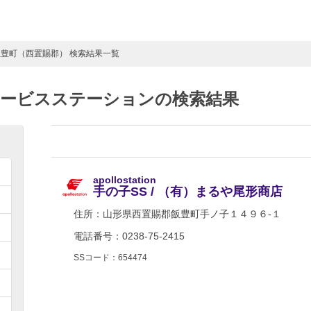
飯豊町（西置賜郡） 検索結果一覧
サービスステーションの検索結果
apollostation
手の子SS / （有）まるや尾形商店
住所：
山形県西置賜郡飯豊町手ノ子１４９６-１
電話番号：0238-75-2415
SSコード：654474