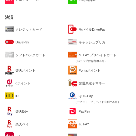
決済
クレジットカード
モバイルDrivePay
DrivePay
キャッシュプリカ
ソフトバンクカード
au PAY プリペイドカード
（ICチップ付き利用不可）
楽天ポイント
Pontaポイント
dポイント
交通系電子マネー
iD
QUICPay
（デビット・プリペイド式利用不可）
楽天Edy
PayPay
楽天ペイ
au PAY