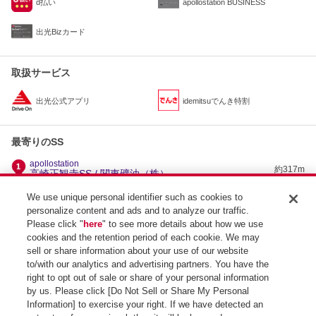
d払い
apollostation BUSINESS
出光Bizカード
取扱サービス
出光公式アプリ
idemitsuでんき特割
最寄りのSS
apollostation
約317m
高崎正観寺SS / 関東礦油（株）
apollostation
We use unique personal identifier such as cookies to
約2.7km
セルフ高前バイパスSS / 関東礦油（株）
personalize content and ads and to analyze our traffic.
apollostation
Please click "
here
" to see more details about how we use
約2.8km
パラーダ前橋インターSS / （株）サンワ
cookies and the retention period of each cookie. We may
apollostation
sell or share information about your use of our website
約3km
前橋江田町SS / 小野里石油（株）
to/with our analytics and advertising partners. You have the
right to opt out of sale or share of your personal information
by us. Please click [Do Not Sell or Share My Personal
Information] to exercise your right. If we have detected an