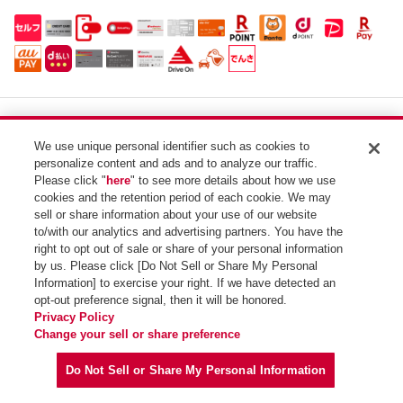
apollostation
セルフ海老名SS / 神奈川石油（株）
We use unique personal identifier such as cookies to
住所：
personalize content and ads and to analyze our traffic.
神奈川県海老名市中新田３-１６-５
Please click "
here
" to see more details about how we use
電話番号：046-236-1010
cookies and the retention period of each cookie. We may
sell or share information about your use of our website
SSコード：655721
to/with our analytics and advertising partners. You have the
right to opt out of sale or share of your personal information
by us. Please click [Do Not Sell or Share My Personal
Information] to exercise your right. If we have detected an
opt-out preference signal, then it will be honored.
Privacy Policy
Change your sell or share preference
Copyright (C) Idemitsu Kosan Co.,Ltd. All Rights Reserved.
Do Not Sell or Share My Personal Information