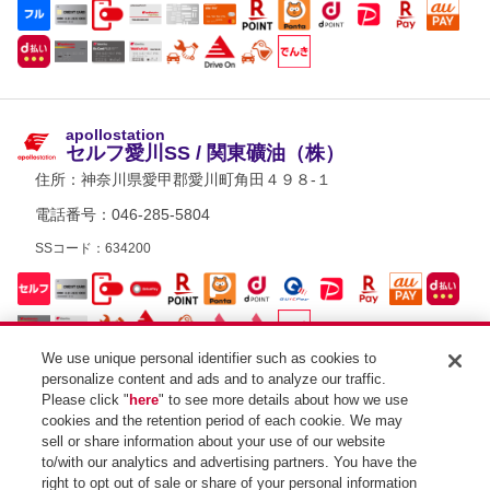
apollostation
セルフ愛川SS / 関東礦油（株）
住所：
神奈川県愛甲郡愛川町角田４９８-１
電話番号：046-285-5804
SSコード：634200
We use unique personal identifier such as cookies to
personalize content and ads and to analyze our traffic.
Please click "
here
" to see more details about how we use
apollostation
cookies and the retention period of each cookie. We may
セルフサンレイク愛川SS / 荻田石油（株）
sell or share information about your use of our website
住所：
神奈川県愛甲郡愛川町半原４５４-１
to/with our analytics and advertising partners. You have the
right to opt out of sale or share of your personal information
電話番号：046-281-2340